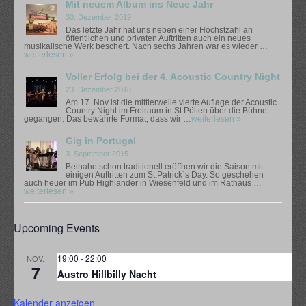
Mit neuem Album ins Neue Jahr
30. Dezember 2019
Das letzte Jahr hat uns neben einer Höchstzahl an
öffentlichen und privaten Auftritten auch ein neues
musikalische Werk beschert. Nach sechs Jahren war es wieder …
weiterlesen »
Voller Erfolg bei der 4. Acoustic Country Night
23. Dezember 2018
Am 17. Nov ist die mittlerweile vierte Auflage der Acoustic
Country Night im Freiraum in St.Pölten über die Bühne
gegangen. Das bewährte Format, dass wir …
weiterlesen »
Gig in Portugal
3. September 2015
Beinahe schon traditionell eröffnen wir die Saison mit
einigen Auftritten zum St.Patrick´s Day. So geschehen
auch heuer im Pub Highlander in Wiesenfeld und im Rathaus …
weiterlesen »
Upcoming Events
19:00
-
22:00
NOV.
7
Austro Hillbilly Nacht
Kalender anzeigen