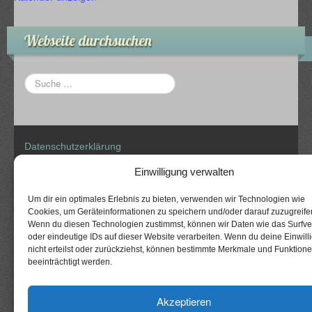
Webseite durchsuchen
Datenschutzerklärung
Impressum
Einwilligung verwalten
Um dir ein optimales Erlebnis zu bieten, verwenden wir Technologien wie
Cookies, um Geräteinformationen zu speichern und/oder darauf zuzugreife
CyberChimps WordPress Themes
Wenn du diesen Technologien zustimmst, können wir Daten wie das Surfve
oder eindeutige IDs auf dieser Website verarbeiten. Wenn du deine Einwill
© The Gallows
nicht erteilst oder zurückziehst, können bestimmte Merkmale und Funktion
Fellows
beeinträchtigt werden.
Akzeptieren