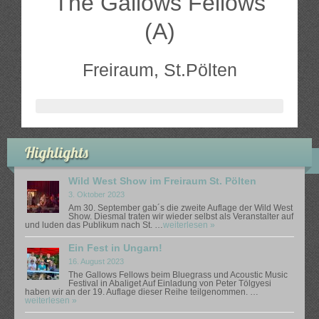
The Gallows Fellows
The Gallows Fellows Wild West Show
(A)
The Gallows Fellows Wild West Show – Premiere im Black
Freiraum, St.Pölten
Highlights
Wild West Show im Freiraum St. Pölten
3. Oktober 2023
Am 30. September gab´s die zweite Auflage der Wild West
Show. Diesmal traten wir wieder selbst als Veranstalter auf
und luden das Publikum nach St. …
weiterlesen »
Ein Fest in Ungarn!
16. August 2023
The Gallows Fellows beim Bluegrass und Acoustic Music
Festival in Abaliget Auf Einladung von Peter Tölgyesi
haben wir an der 19. Auflage dieser Reihe teilgenommen. …
weiterlesen »