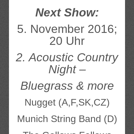
Next Show:
Musik
5. November 2016;
Hörbeispiele
20 Uhr
Auszüge aus dem Repertoire
2. Acoustic Country
Veranstaltungen
Night –
Bilder
Bluegrass & more
Shop
Nugget (A,F,SK,CZ)
Album „From Galway Bay to the Cumberland Gap“ bestelle
Munich String Band (D)
Band T-Shirts