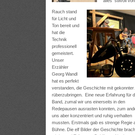
alles stilvoll vo
Rauch stand
für Licht und
Ton bereit und
hat die
Technik
professionell
gemeistert.
Unser
Erzähler
Georg Wandl
hat es perfekt
verstanden, die Geschichte mit gekonnte
rüberzubringen.
Eine neue Erfahrung für d
Band, zumal wir uns einerseits in den
Redepausen ausrasten konnten, zum and
uns aber konzentriert und ruhig verhalten
mussten. Erstmals gab es strenge Regie a
Bühne. Die elf Bilder der Geschichte brac