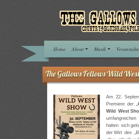
Home
About
Musik
Veranstalt
The Gallows Fellows Wild Wes
Am 22. Septem
Premiere der „
Wild West Sh
umfangreichen 
hatten sich gel
der Wirt des „