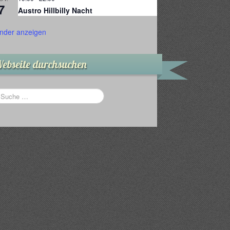
7
Austro Hillbilly Nacht
nder anzeigen
ebseite durchsuchen