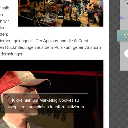
nhalb
en
Kale
n wir
tert
pten:
W
iement gelungen!“ Der Applaus und die äußerst
iven Rückmledungen aus dem Publikum geben Ansporn
ederholungen.
Klicke hier, um Marketing-Cookies zu
akzeptieren und diesen Inhalt zu aktivieren