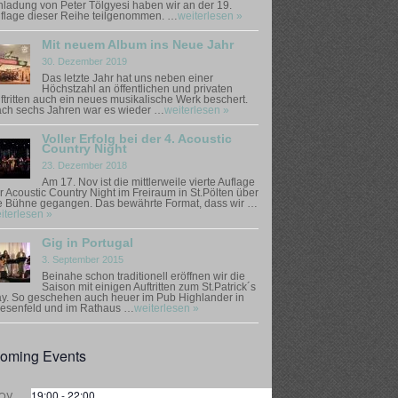
nladung von Peter Tölgyesi haben wir an der 19.
flage dieser Reihe teilgenommen. …
weiterlesen »
Mit neuem Album ins Neue Jahr
30. Dezember 2019
Das letzte Jahr hat uns neben einer
Höchstzahl an öffentlichen und privaten
ftritten auch ein neues musikalische Werk beschert.
ch sechs Jahren war es wieder …
weiterlesen »
Voller Erfolg bei der 4. Acoustic
Country Night
23. Dezember 2018
Am 17. Nov ist die mittlerweile vierte Auflage
r Acoustic Country Night im Freiraum in St.Pölten über
e Bühne gegangen. Das bewährte Format, dass wir …
iterlesen »
Gig in Portugal
3. September 2015
Beinahe schon traditionell eröffnen wir die
Saison mit einigen Auftritten zum St.Patrick´s
y. So geschehen auch heuer im Pub Highlander in
esenfeld und im Rathaus …
weiterlesen »
oming Events
19:00
-
22:00
OV.