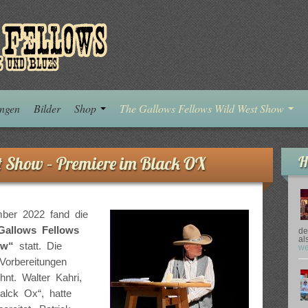
ungen
Bilder
Shop
The Gallows Fellows Wild West Show
t Show – Premiere im Black OX
H
ber 2022 fand die
Gallows Fellows
de
al
ow“
statt. Die
we
Vorbereitungen
ohnt.
Walter Kahri,
Balck Ox“, hatte