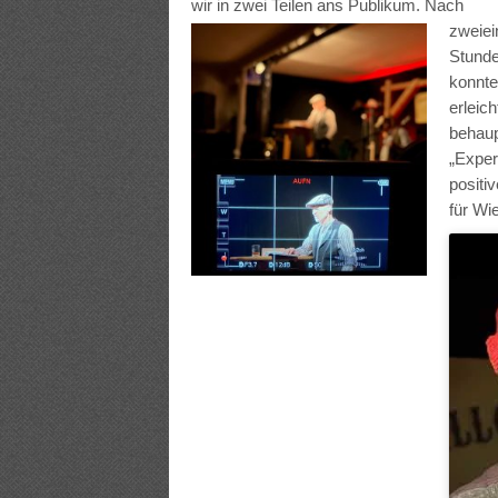
wir in zwei Teilen ans Publikum.
Nach
zweiei
Stund
konnte
erleich
behau
„Exper
posit
für Wi