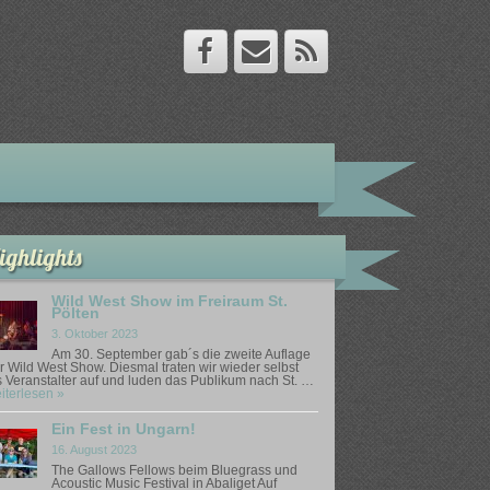
ighlights
Wild West Show im Freiraum St.
Pölten
3. Oktober 2023
Am 30. September gab´s die zweite Auflage
r Wild West Show. Diesmal traten wir wieder selbst
s Veranstalter auf und luden das Publikum nach St. …
iterlesen »
Ein Fest in Ungarn!
16. August 2023
The Gallows Fellows beim Bluegrass und
Acoustic Music Festival in Abaliget Auf