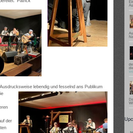
rbereitet. Patrick
Ei
Au
Au
Na
de
di
we
r Ausdrucksweise lebendig und fesselnd ans Publikum
ie
Da
Wi
eren
Upc
uf der
hten
N