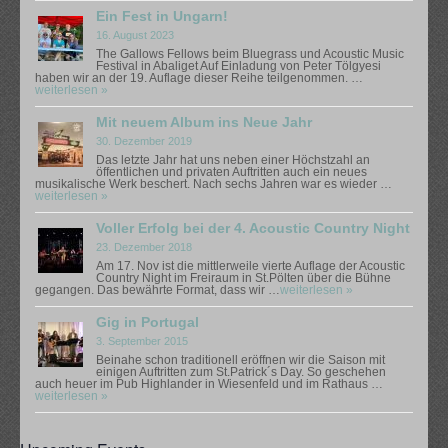
Ein Fest in Ungarn!
16. August 2023
The Gallows Fellows beim Bluegrass und Acoustic Music
Festival in Abaliget Auf Einladung von Peter Tölgyesi
haben wir an der 19. Auflage dieser Reihe teilgenommen. …
weiterlesen »
Mit neuem Album ins Neue Jahr
30. Dezember 2019
Das letzte Jahr hat uns neben einer Höchstzahl an
öffentlichen und privaten Auftritten auch ein neues
musikalische Werk beschert. Nach sechs Jahren war es wieder …
weiterlesen »
Voller Erfolg bei der 4. Acoustic Country Night
23. Dezember 2018
Am 17. Nov ist die mittlerweile vierte Auflage der Acoustic
Country Night im Freiraum in St.Pölten über die Bühne
gegangen. Das bewährte Format, dass wir …
weiterlesen »
Gig in Portugal
3. September 2015
Beinahe schon traditionell eröffnen wir die Saison mit
einigen Auftritten zum St.Patrick´s Day. So geschehen
auch heuer im Pub Highlander in Wiesenfeld und im Rathaus …
weiterlesen »