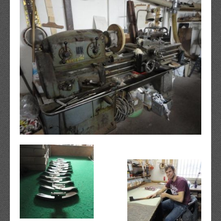
Musik
Hörbeispiele
Auszüge aus dem Repertoire
Veranstaltungen
Bilder
Shop
Album „From Galway Bay to the Cumberland Gap“ bestelle
Band T-Shirts