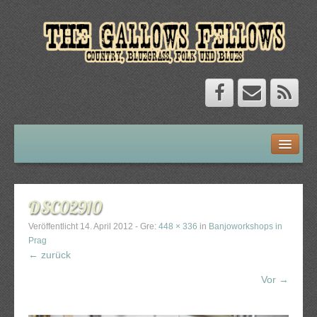
Home
About
DSC02910
About The Gallows Fellows
Veröffentlicht
14. April 2012
- Gre:
448 × 336
in
Banjoworkshops in
Prag
The Gallows Fellows Story
← zurück
Vor →
English
Kontakt