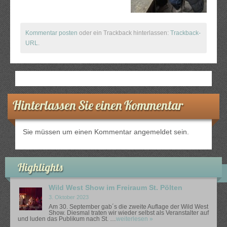
The Gallows Fellows Wild West Show
The Gallows Fellows Wild West Show – Premiere im Black
Kommentar posten
oder ein Trackback hinterlassen:
Trackback-
URL
.
Hinterlassen Sie einen Kommentar
Sie müssen
um einen Kommentar angemeldet sein.
Highlights
Wild West Show im Freiraum St. Pölten
3. Oktober 2023
Am 30. September gab´s die zweite Auflage der Wild West
Show. Diesmal traten wir wieder selbst als Veranstalter auf
und luden das Publikum nach St. …
weiterlesen »