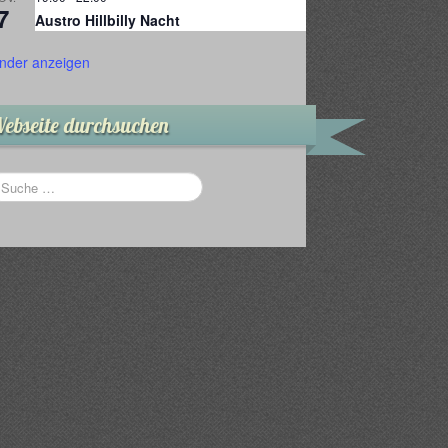
7
Austro Hillbilly Nacht
nder anzeigen
ebseite durchsuchen