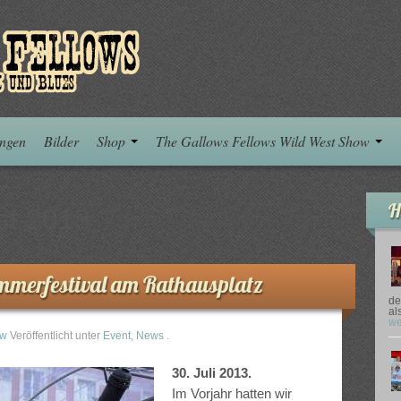
ungen
Bilder
Shop
The Gallows Fellows Wild West Show
H
st 2013
ommerfestival am Rathausplatz
de
al
we
ow
Veröffentlicht unter
Event
,
News
.
30. Juli 2013.
Im Vorjahr hatten wir