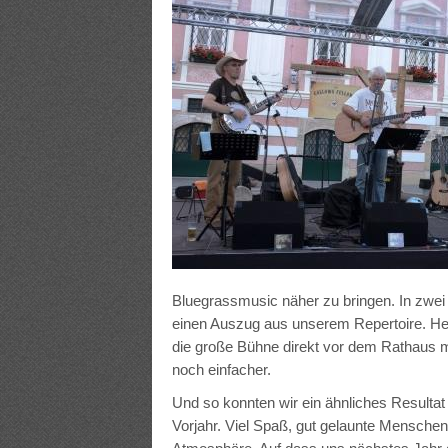
Bluegrassmusic näher zu bringen. In zwei 
einen Auszug aus unserem Repertoire. Her
die große Bühne direkt vor dem Rathaus 
noch einfacher.
Und so konnten wir ein ähnliches Resultat 
Vorjahr. Viel Spaß, gut gelaunte Mensche