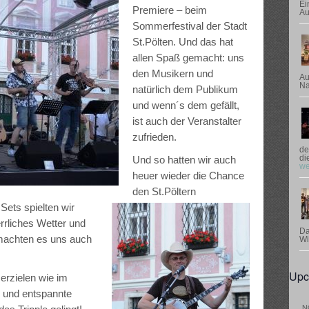
Ei
Premiere – beim
Au
Sommerfestival der Stadt
St.Pölten. Und das hat
allen Spaß gemacht: uns
den Musikern und
Au
Na
natürlich dem Publikum
und wenn´s dem gefällt,
ist auch der Veranstalter
zufrieden.
de
di
Und so hatten wir auch
we
heuer wieder die Chance
den St.Pöltern
Sets spielten wir
rliches Wetter und
Da
machten es uns auch
Wi
Upc
erzielen wie im
n und entspannte
N