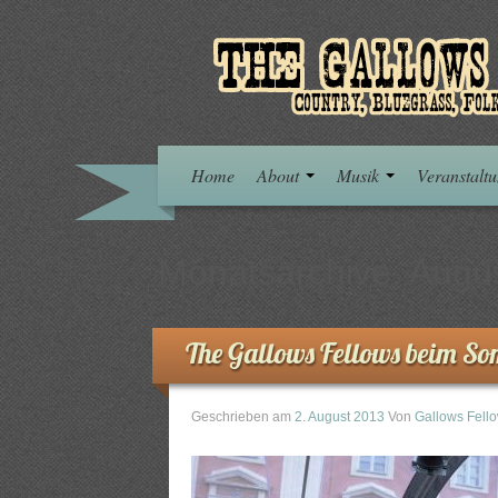
Home
About
Musik
Veranstalt
Monatsarchive:
Augu
The Gallows Fellows beim S
Geschrieben am
2. August 2013
Von
Gallows Fell