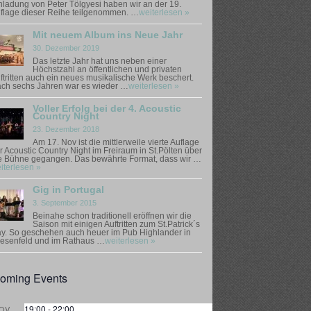
nladung von Peter Tölgyesi haben wir an der 19.
flage dieser Reihe teilgenommen. …
weiterlesen »
Mit neuem Album ins Neue Jahr
30. Dezember 2019
Das letzte Jahr hat uns neben einer
Höchstzahl an öffentlichen und privaten
ftritten auch ein neues musikalische Werk beschert.
ch sechs Jahren war es wieder …
weiterlesen »
Voller Erfolg bei der 4. Acoustic
Country Night
23. Dezember 2018
Am 17. Nov ist die mittlerweile vierte Auflage
r Acoustic Country Night im Freiraum in St.Pölten über
e Bühne gegangen. Das bewährte Format, dass wir …
iterlesen »
Gig in Portugal
3. September 2015
Beinahe schon traditionell eröffnen wir die
Saison mit einigen Auftritten zum St.Patrick´s
y. So geschehen auch heuer im Pub Highlander in
esenfeld und im Rathaus …
weiterlesen »
oming Events
19:00
-
22:00
OV.