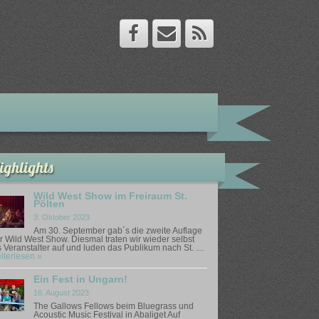
ighlights
Wild West Show im Freiraum St.
Pölten
3. Oktober 2023
Am 30. September gab´s die zweite Auflage
r Wild West Show. Diesmal traten wir wieder selbst
s Veranstalter auf und luden das Publikum nach St. …
iterlesen »
Ein Fest in Ungarn!
16. August 2023
The Gallows Fellows beim Bluegrass und
Acoustic Music Festival in Abaliget Auf