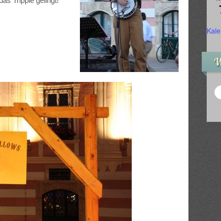
s Tripple gelingt!
Kale
W