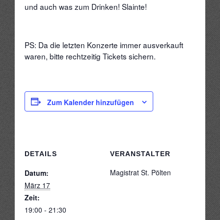
The Gallows Fellows Wild West Show
und auch was zum Drinken! Slainte!
The Gallows Fellows Wild West Show – Premiere im Black
PS: Da die letzten Konzerte immer ausverkauft
waren, bitte rechtzeitig Tickets sichern.
Zum Kalender hinzufügen
DETAILS
VERANSTALTER
Magistrat St. Pölten
Datum:
März 17
Zeit:
19:00 - 21:30