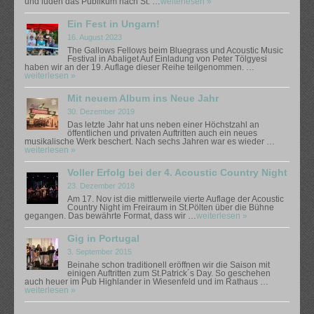
und luden das Publikum nach St. …
weiterlesen »
Ein Fest in Ungarn!
16. August 2023
The Gallows Fellows beim Bluegrass und Acoustic Music
Festival in Abaliget Auf Einladung von Peter Tölgyesi
haben wir an der 19. Auflage dieser Reihe teilgenommen. …
weiterlesen »
Mit neuem Album ins Neue Jahr
30. Dezember 2019
Das letzte Jahr hat uns neben einer Höchstzahl an
öffentlichen und privaten Auftritten auch ein neues
musikalische Werk beschert. Nach sechs Jahren war es wieder …
weiterlesen »
Voller Erfolg bei der 4. Acoustic Country Night
23. Dezember 2018
Am 17. Nov ist die mittlerweile vierte Auflage der Acoustic
Country Night im Freiraum in St.Pölten über die Bühne
gegangen. Das bewährte Format, dass wir …
weiterlesen »
Gig in Portugal
3. September 2015
Beinahe schon traditionell eröffnen wir die Saison mit
einigen Auftritten zum St.Patrick´s Day. So geschehen
auch heuer im Pub Highlander in Wiesenfeld und im Rathaus …
weiterlesen »