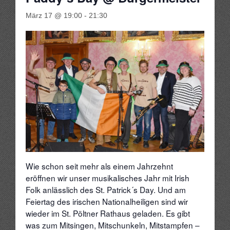
März 17 @ 19:00
-
21:30
Musik
Hörbeispiele
Auszüge aus dem Repertoire
Veranstaltungen
Bilder
Shop
Wie schon seit mehr als einem Jahrzehnt
eröffnen wir unser musikalisches Jahr mit Irish
Album „From Galway Bay to the Cumberland Gap“ bestelle
Folk anlässlich des St. Patrick´s Day. Und am
Feiertag des irischen Nationalheiligen sind wir
Band T-Shirts
wieder im St. Pöltner Rathaus geladen. Es gibt
was zum Mitsingen, Mitschunkeln, Mitstampfen –