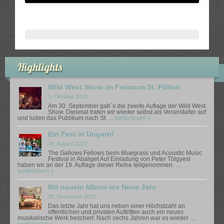
The Gallows Fellows Wild West Show
The Gallows Fellows Wild West Show – Premiere im Black
Highlights
Wild West Show im Freiraum St. Pölten
3. Oktober 2023
Am 30. September gab´s die zweite Auflage der Wild West
Show. Diesmal traten wir wieder selbst als Veranstalter auf
und luden das Publikum nach St. …
weiterlesen »
Ein Fest in Ungarn!
16. August 2023
The Gallows Fellows beim Bluegrass und Acoustic Music
Festival in Abaliget Auf Einladung von Peter Tölgyesi
haben wir an der 19. Auflage dieser Reihe teilgenommen. …
weiterlesen »
Mit neuem Album ins Neue Jahr
30. Dezember 2019
Das letzte Jahr hat uns neben einer Höchstzahl an
öffentlichen und privaten Auftritten auch ein neues
musikalische Werk beschert. Nach sechs Jahren war es wieder …
weiterlesen »