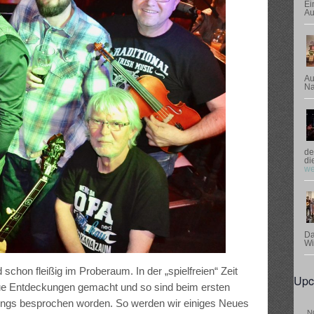
Ei
Au
Au
Na
de
di
we
Da
Wi
 schon fleißig im Proberaum. In der „spielfreien“ Zeit
Upc
neue Entdeckungen gemacht und so sind beim ersten
Songs besprochen worden. So werden wir einiges Neues
N