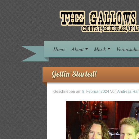
Home
About
Musik
Veranstalt
Gettin´Started!
Geschrieben am
8. Februar 2024
Von
Andreas Hart