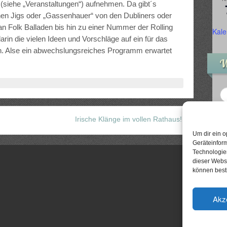
 (siehe „Veranstaltungen“) aufnehmen. Da gibt´s
schen Jigs oder „Gassenhauer“ von den Dubliners oder
 Folk Balladen bis hin zu einer Nummer der Rolling
Kale
arin die vielen Ideen und Vorschläge auf ein für das
n. Alse ein abwechslungsreiches Programm erwartet
W
Irische Klänge im vollen Rathaus!
»
Um dir ein o
Geräteinfor
Technologien
dieser Websi
können best
Akz