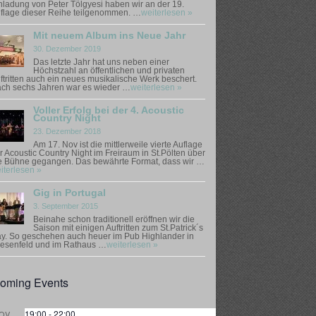
nladung von Peter Tölgyesi haben wir an der 19.
flage dieser Reihe teilgenommen. …
weiterlesen »
Mit neuem Album ins Neue Jahr
30. Dezember 2019
Das letzte Jahr hat uns neben einer
Höchstzahl an öffentlichen und privaten
ftritten auch ein neues musikalische Werk beschert.
ch sechs Jahren war es wieder …
weiterlesen »
Voller Erfolg bei der 4. Acoustic
Country Night
23. Dezember 2018
Am 17. Nov ist die mittlerweile vierte Auflage
r Acoustic Country Night im Freiraum in St.Pölten über
e Bühne gegangen. Das bewährte Format, dass wir …
iterlesen »
Gig in Portugal
3. September 2015
Beinahe schon traditionell eröffnen wir die
Saison mit einigen Auftritten zum St.Patrick´s
y. So geschehen auch heuer im Pub Highlander in
esenfeld und im Rathaus …
weiterlesen »
oming Events
19:00
-
22:00
OV.