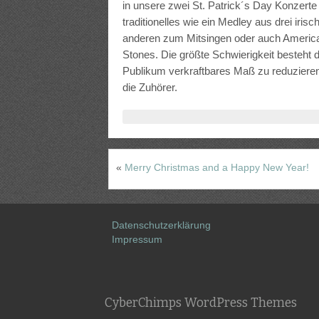
in unsere zwei St. Patrick´s Day Konzerte
traditionelles wie ein Medley aus drei iri
anderen zum Mitsingen oder auch American
Stones. Die größte Schwierigkeit besteht d
Publikum verkraftbares Maß zu reduziere
die Zuhörer.
«
Merry Christmas and a Happy New Year!
Datenschutzerklärung
Impressum
CyberChimps WordPress Themes