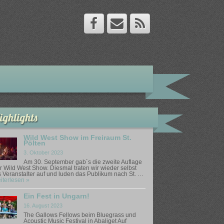
ighlights
Wild West Show im Freiraum St.
Pölten
3. Oktober 2023
Am 30. September gab´s die zweite Auflage
r Wild West Show. Diesmal traten wir wieder selbst
s Veranstalter auf und luden das Publikum nach St. …
iterlesen »
Ein Fest in Ungarn!
16. August 2023
The Gallows Fellows beim Bluegrass und
Acoustic Music Festival in Abaliget Auf