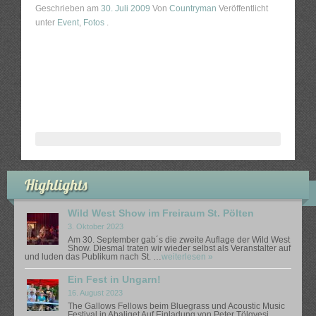
Geschrieben am
30. Juli 2009
Von
Countryman
Veröffentlicht
unter
Event
,
Fotos
.
Musik
Hörbeispiele
Auszüge aus dem Repertoire
Veranstaltungen
Bilder
Highlights
Wild West Show im Freiraum St. Pölten
Shop
3. Oktober 2023
Am 30. September gab´s die zweite Auflage der Wild West
Show. Diesmal traten wir wieder selbst als Veranstalter auf
Album „From Galway Bay to the Cumberland Gap“ bestelle
und luden das Publikum nach St. …
weiterlesen »
Ein Fest in Ungarn!
Band T-Shirts
16. August 2023
The Gallows Fellows beim Bluegrass und Acoustic Music
Festival in Abaliget Auf Einladung von Peter Tölgyesi