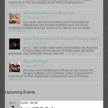
The Gallows Fellows Wild West Show
haben wir an der 19. Auflage dieser Reihe teilgenommen. …
weiterlesen »
The Gallows Fellows Wild West Show – Premiere im Black
Mit neuem Album ins Neue Jahr
30. Dezember 2019
Das letzte Jahr hat uns neben einer Höchstzahl an
öffentlichen und privaten Auftritten auch ein neues
musikalische Werk beschert. Nach sechs Jahren war es wieder …
weiterlesen »
Voller Erfolg bei der 4. Acoustic Country Night
23. Dezember 2018
Am 17. Nov ist die mittlerweile vierte Auflage der Acoustic
Country Night im Freiraum in St.Pölten über die Bühne
gegangen. Das bewährte Format, dass wir …
weiterlesen »
Gig in Portugal
3. September 2015
Beinahe schon traditionell eröffnen wir die Saison mit
einigen Auftritten zum St.Patrick´s Day. So geschehen
auch heuer im Pub Highlander in Wiesenfeld und im Rathaus …
weiterlesen »
Upcoming Events
19:00
-
22:00
NOV.
7