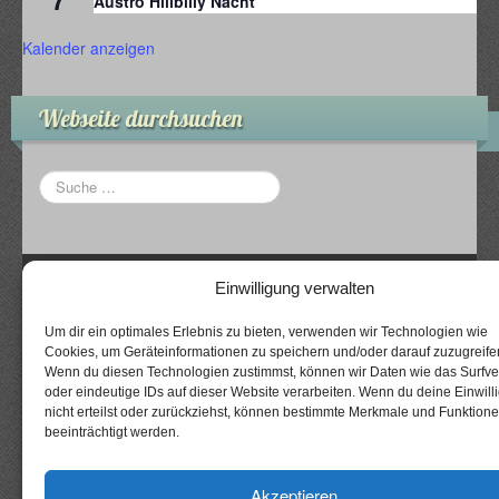
Austro Hillbilly Nacht
Kalender anzeigen
Webseite durchsuchen
Datenschutzerklärung
Einwilligung verwalten
Impressum
Um dir ein optimales Erlebnis zu bieten, verwenden wir Technologien wie
Cookies, um Geräteinformationen zu speichern und/oder darauf zuzugreife
Wenn du diesen Technologien zustimmst, können wir Daten wie das Surfve
oder eindeutige IDs auf dieser Website verarbeiten. Wenn du deine Einwill
CyberChimps WordPress Themes
nicht erteilst oder zurückziehst, können bestimmte Merkmale und Funktion
beeinträchtigt werden.
© The Gallows
Fellows
Akzeptieren