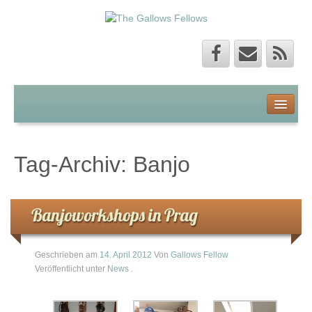
Home
About
Tag-Archiv:
Banjo
About The Gallows Fellows
The Gallows Fellows Story
Banjoworkshops in Prag
English
Geschrieben am
14. April 2012
Von
Gallows Fellow
Veröffentlicht unter
News
.
Kontakt
Musik