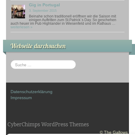
Gig in Portugal
3. September 2015
Beinahe schon traditionell eröffnen wir die Saison mit
einigen Auftritten zum St.Patrick´s Day. So geschehen
auch heuer im Pub Highlander in Wiesenfeld und im Rathaus …
weiterlesen »
Webseite durchsuchen
Datenschutzerklärung
Impressum
CyberChimps WordPress Themes
© The Gallows