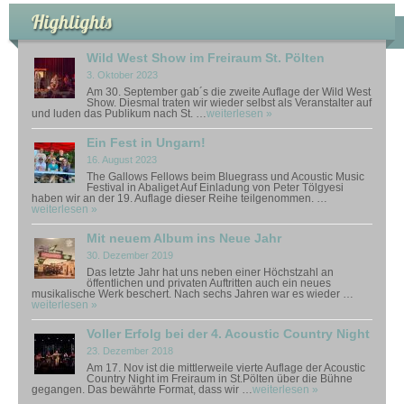
Highlights
Wild West Show im Freiraum St. Pölten
3. Oktober 2023
Am 30. September gab´s die zweite Auflage der Wild West
Show. Diesmal traten wir wieder selbst als Veranstalter auf
und luden das Publikum nach St. …
weiterlesen »
Ein Fest in Ungarn!
16. August 2023
The Gallows Fellows beim Bluegrass und Acoustic Music
Festival in Abaliget Auf Einladung von Peter Tölgyesi
haben wir an der 19. Auflage dieser Reihe teilgenommen. …
weiterlesen »
Mit neuem Album ins Neue Jahr
30. Dezember 2019
Das letzte Jahr hat uns neben einer Höchstzahl an
öffentlichen und privaten Auftritten auch ein neues
musikalische Werk beschert. Nach sechs Jahren war es wieder …
weiterlesen »
Voller Erfolg bei der 4. Acoustic Country Night
23. Dezember 2018
Am 17. Nov ist die mittlerweile vierte Auflage der Acoustic
Country Night im Freiraum in St.Pölten über die Bühne
gegangen. Das bewährte Format, dass wir …
weiterlesen »