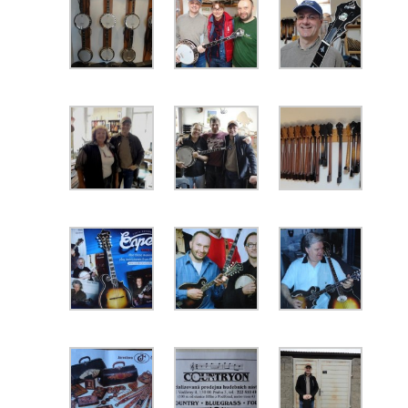
Hörbeispiele
Auszüge aus dem Repertoire
Veranstaltungen
Bilder
Shop
Album „From Galway Bay to the Cumberland Gap“ bestelle
Band T-Shirts
The Gallows Fellows Wild West Show